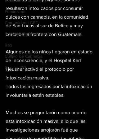
Eventos Culturales
resultaron intoxicados por consumir 
Feminismo
dulces con cannabis, en la comunidad 
Comunidad LGBT
de San Lucas al sur de Belice y muy 
Conspiraciones :P
cerca de la frontera con Guatemala.
Rap
Algunos de los niños llegaron en estado 
Cultivo de Cannabis
de inconsciencia, y el Hospital Karl 
Código 710
Heusner activó el protocolo por 
intoxicación masiva.
Jotvox X el Mundo
Todos los ingresados por la intoxicación 
involuntaria están estables.
Muchos se preguntarón como ocurrio 
esta intoxicación masiva, a lo que las 
investigaciones arrojarón fué que 
paquetes de comestibles incautados 