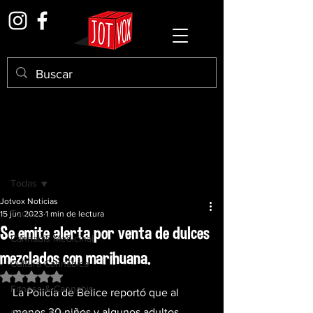
Entrada
Todas
Jotvox Noticias
Todas
15 jun 2023
1 min de lectura
Se emite alerta por venta de dulces
Cannabis Medicinal
mezclados con marihuana.
Cultura Cannábica
Obtuvo NaN de 5 estrellas.
Fitness & Cannabis
La Policía de Belice reportó que al 
menos 30 niños y algunos adultos 