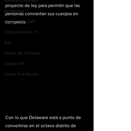
Eventos Culturales
proyecto de ley para permitir que las 
Feminismo
personas conviertan sus cuerpos en 
Comunidad LGBT
composta.
Conspiraciones :P
Rap
Cultivo de Cannabis
Código 710
Jotvox X el Mundo
Con lo que Delaware está a punto de 
convertirse en el octavo distrito de 