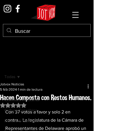
Entrada
Todas
Jotvox Noticias
Todas
5 feb 2024
1 min de lectura
Hacen Composta con Restos Humanos.
Cannabis Medicinal
Obtuvo NaN de 5 estrellas.
Cultura Cannábica
Con 37 votos a favor y solo 2 en 
contra… La legislatura de la Cámara de 
Fitness & Cannabis
Representantes de Delaware aprobó un 