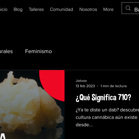
nicio
Blog
Talleres
Comunidad
Nosotros
More
urales
Feminismo
Jotvox X el Mundo
Jotvox
13 feb 2023
1 min de lectura
¿Qué Significa 710?
¿Ya te diste un dab? descubre
cultura cannábica aún existe
desde...