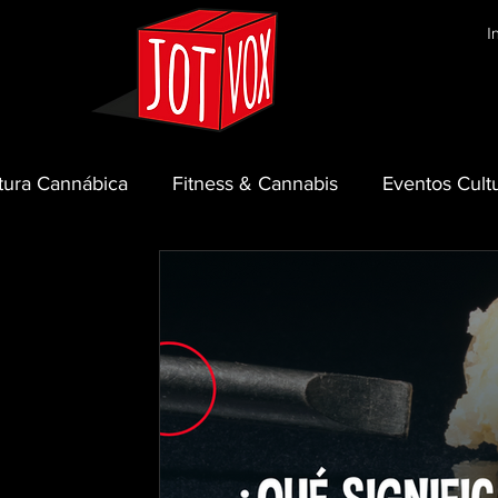
I
tura Cannábica
Fitness & Cannabis
Eventos Cult
ones :P
Rap
Cultivo de Cannabis
Código 710