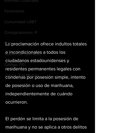
Eventos Culturales
Feminismo
Comunidad LGBT
Conspiraciones :P
Rap
La proclamación ofrece indultos totales 
e incondicionales a todos los 
Cultivo de Cannabis
ciudadanos estadounidenses y 
Código 710
residentes permanentes legales con 
Jotvox X el Mundo
condenas por posesión simple, intento 
de posesión o uso de marihuana, 
independientemente de cuándo 
ocurrieron.
El perdón se limita a la posesión de 
marihuana y no se aplica a otros delitos 