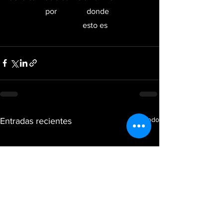
#notikuhs
 por 
#jotvox
 donde 
#todoestaconectado
 esto es 
#lanuevaera
Ver todo
Entradas recientes