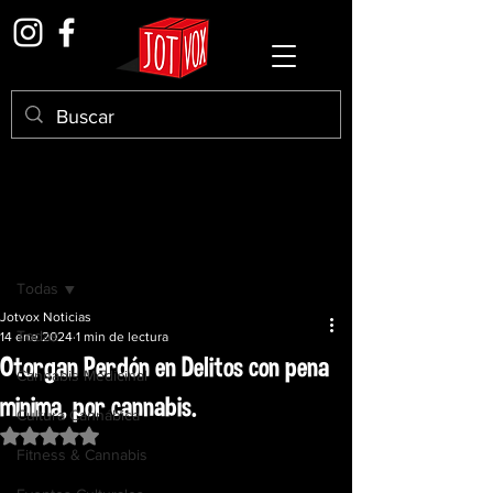
Entrada
Todas
Jotvox Noticias
Todas
14 ene 2024
1 min de lectura
Otorgan Perdón en Delitos con pena
Cannabis Medicinal
minima, por cannabis.
Cultura Cannábica
Obtuvo NaN de 5 estrellas.
Fitness & Cannabis