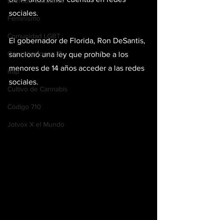
Eventos Culturales
sociales.
Feminismo
Comunidad LGBT
El gobernador de Florida, Ron DeSantis, 
Conspiraciones :P
sancionó una ley que prohíbe a los 
menores de 14 años acceder a las redes 
Rap
sociales.
Cultivo de Cannabis
Código 710
Jotvox X el Mundo