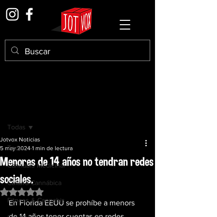
Entrada
Todas
Jotvox Noticias
Todas
5 may 2024
1 min de lectura
Menores de 14 años no tendran redes
Cannabis Medicinal
sociales.
Cultura Cannábica
Obtuvo NaN de 5 estrellas.
Fitness & Cannabis
En Florida EEUU se prohíbe a menors 
de 14 años tener cuentas en redes 