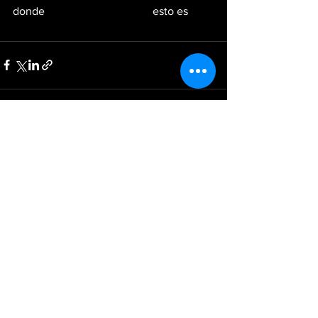
donde 
#todoestaconectado
 esto es 
#lanuevaera
Ver todo
Entradas recientes